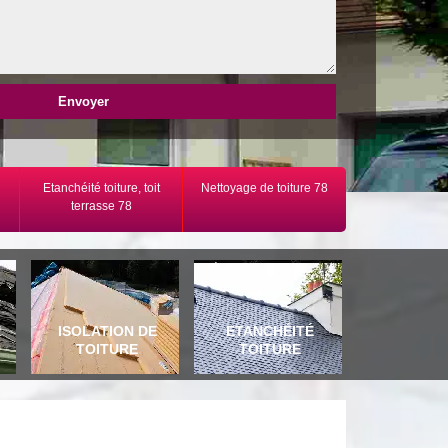
Etanchéité toiture, toit
Nettoyage de toiture 78
terrasse 78
E
ISOLATION DE
ETANCHÉITÉ
TOITURE
TOITURE