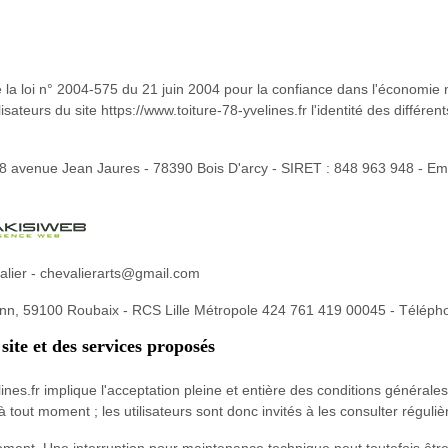
 de la loi n° 2004-575 du 21 juin 2004 pour la confiance dans l'économi
sateurs du site https://www.toiture-78-yvelines.fr l'identité des différen
 8 avenue Jean Jaures - 78390 Bois D'arcy - SIRET : 848 963 948 - Em
alier - chevalierarts@gmail.com
nn, 59100 Roubaix - RCS Lille Métropole 424 761 419 00045 - Téléph
site et des services proposés
elines.fr implique l'acceptation pleine et entière des conditions générales
 tout moment ; les utilisateurs sont donc invités à les consulter réguli