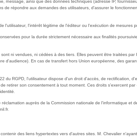
one, message, ainsi que des données techniques (adresse IP, fournisseu
s de répondre aux demandes des utilisateurs, d'assurer le fonctionneme
 l'utilisateur, l'intérêt légitime de l'éditeur ou l'exécution de mesures 
onservées pour la durée strictement nécessaire aux finalités poursui
sont ni vendues, ni cédées à des tiers. Elles peuvent être traitées par l
ure d'audience). En cas de transfert hors Union européenne, des gara
 du RGPD, l'utilisateur dispose d'un droit d'accès, de rectification, d'e
oit de retirer son consentement à tout moment. Ces droits s'exercent 
identité.
une réclamation auprès de la Commission nationale de l'informatique et 
l.fr.
 contenir des liens hypertextes vers d'autres sites. M. Chevalier n'ayant 