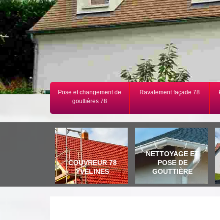
Pose et changement de
Ravalement façade 78
gouttières 78
NETTOYAGE ET
COUVREUR 78
POSE DE
YVELINES
GOUTTIÈRE