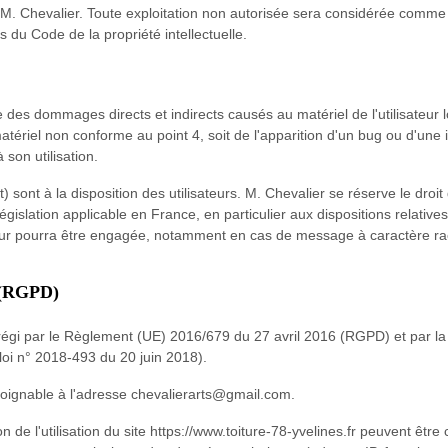
de M. Chevalier. Toute exploitation non autorisée sera considérée comme 
 du Code de la propriété intellectuelle.
des dommages directs et indirects causés au matériel de l'utilisateur lo
un matériel non conforme au point 4, soit de l'apparition d'un bug ou d'un
son utilisation.
t) sont à la disposition des utilisateurs. M. Chevalier se réserve le dr
égislation applicable en France, en particulier aux dispositions relativ
sateur pourra être engagée, notamment en cas de message à caractère rac
s (RGPD)
égi par le Règlement (UE) 2016/679 du 27 avril 2016 (RGPD) et par la lo
loi n° 2018-493 du 20 juin 2018).
 joignable à l'adresse chevalierarts@gmail.com.
on de l'utilisation du site https://www.toiture-78-yvelines.fr peuvent être c