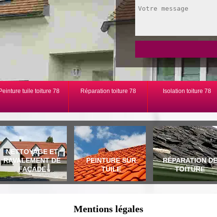
Peinture tuile toiture 78
Réparation toiture 78
Isolation toiture 78
NETTOYAGE ET
RAVALEMENT DE
PEINTURE SUR
RÉPARATION D
FAÇADE
TUILE
TOITURE
Mentions légales