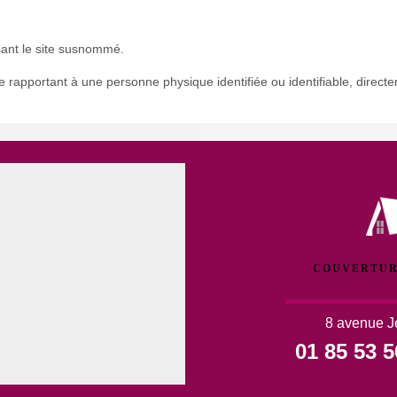
isant le site susnommé.
se rapportant à une personne physique identifiée ou identifiable, direct
COUVERTUR
8 avenue J
01 85 53 5