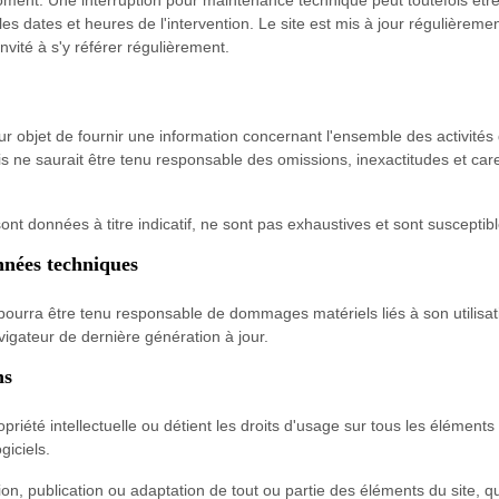
ment. Une interruption pour maintenance technique peut toutefois être 
s dates et heures de l'intervention. Le site est mis à jour régulièreme
invité à s'y référer régulièrement.
our objet de fournir une information concernant l'ensemble des activités 
s ne saurait être tenu responsable des omissions, inexactitudes et caren
sont données à titre indicatif, ne sont pas exhaustives et sont susceptib
onnées techniques
ne pourra être tenu responsable de dommages matériels liés à son utilisat
vigateur de dernière génération à jour.
ns
opriété intellectuelle ou détient les droits d'usage sur tous les éléments
giciels.
on, publication ou adaptation de tout ou partie des éléments du site, qu