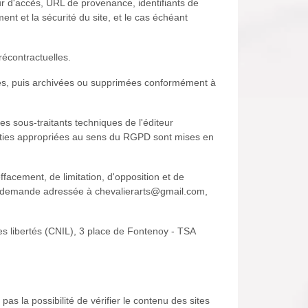
r d'accès, URL de provenance, identifiants de
nt et la sécurité du site, et le cas échéant
précontractuelles.
vies, puis archivées ou supprimées conformément à
es sous-traitants techniques de l'éditeur
nties appropriées au sens du RGPD sont mises en
ffacement, de limitation, d'opposition et de
par demande adressée à chevalierarts@gmail.com,
des libertés (CNIL), 3 place de Fontenoy - TSA
pas la possibilité de vérifier le contenu des sites