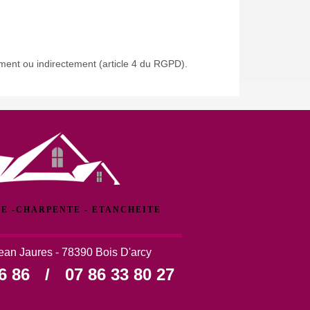
ement ou indirectement (article 4 du RGPD).
E -CHARPENTE - ETANCHEITE
ean Jaures - 78390 Bois D'arcy
6 86
/
07 86 33 80 27