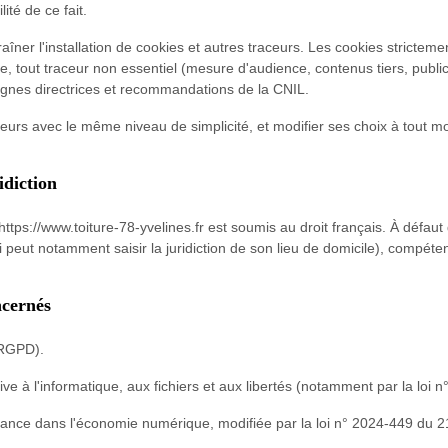
ité de ce fait.
traîner l'installation de cookies et autres traceurs. Les cookies stricte
 tout traceur non essentiel (mesure d'audience, contenus tiers, publi
lignes directrices et recommandations de la CNIL.
aceurs avec le même niveau de simplicité, et modifier ses choix à tout 
idiction
ite https://www.toiture-78-yvelines.fr est soumis au droit français. À défa
peut notamment saisir la juridiction de son lieu de domicile), compéte
ncernés
(RGPD).
ive à l'informatique, aux fichiers et aux libertés (notamment par la loi 
fiance dans l'économie numérique, modifiée par la loi n° 2024-449 du 