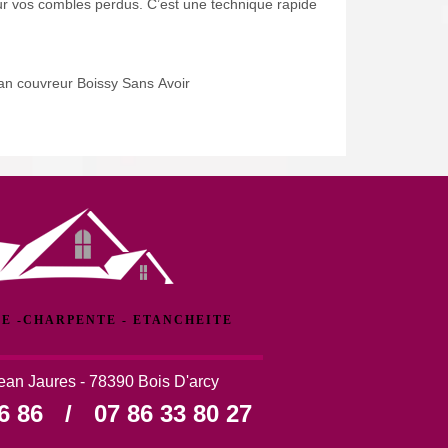
pour vos combles perdus. C’est une technique rapide
san couvreur Boissy Sans Avoir
E -CHARPENTE - ETANCHEITE
ean Jaures - 78390 Bois D'arcy
6 86
/
07 86 33 80 27