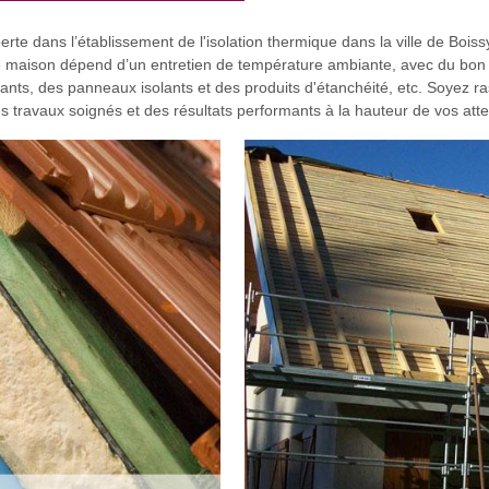
rte dans l’établissement de l'isolation thermique dans la ville de Boiss
e maison dépend d’un entretien de température ambiante, avec du bon 
olants, des panneaux isolants et des produits d'étanchéité, etc. Soyez 
es travaux soignés et des résultats performants à la hauteur de vos att