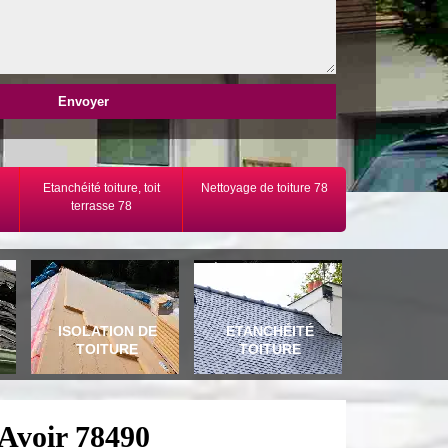
Etanchéité toiture, toit
Nettoyage de toiture 78
terrasse 78
E
ISOLATION DE
ETANCHÉITÉ
TOITURE
TOITURE
 Avoir 78490