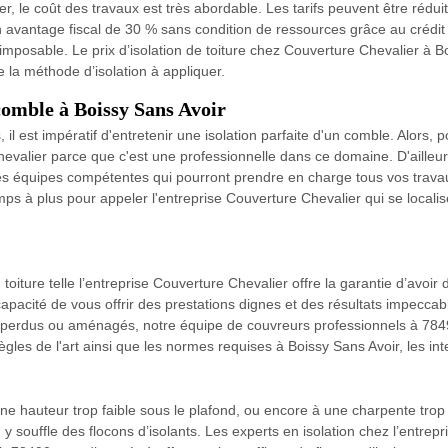
, le coût des travaux est très abordable. Les tarifs peuvent être réduit
n avantage fiscal de 30 % sans condition de ressources grâce au créd
imposable. Le prix d’isolation de toiture chez Couverture Chevalier à
de la méthode d’isolation à appliquer.
 comble à Boissy Sans Avoir
 il est impératif d'entretenir une isolation parfaite d'un comble. Alors, 
evalier parce que c'est une professionnelle dans ce domaine. D'ailleur
 des équipes compétentes qui pourront prendre en charge tous vos trava
mps à plus pour appeler l'entreprise Couverture Chevalier qui se local
on toiture telle l’entreprise Couverture Chevalier offre la garantie d’avo
capacité de vous offrir des prestations dignes et des résultats impecc
es perdus ou aménagés, notre équipe de couvreurs professionnels à 78
gles de l'art ainsi que les normes requises à Boissy Sans Avoir, les int
ne hauteur trop faible sous le plafond, ou encore à une charpente trop 
 y souffle des flocons d’isolants. Les experts en isolation chez l’entrep