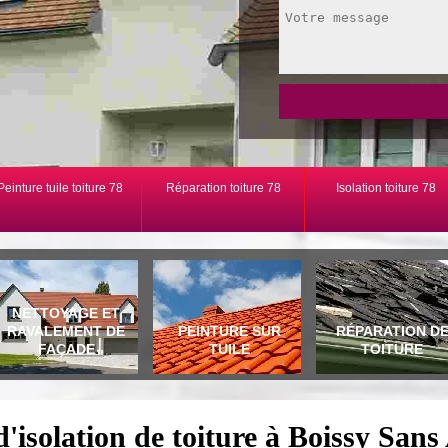
Peinture tuile toiture 78
Réparation toiture 78
Isolation toiture 78
NETTOYAGE ET
RAVALEMENT DE
PEINTURE SUR
RÉPARATION D
FAÇADE
TUILE
TOITURE
d'isolation de toiture à Boissy Sans