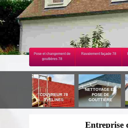
Pose et changement de
Ravalement façade 78
gouttières 78
NETTOYAGE ET
COUVREUR 78
POSE DE
YVELINES
GOUTTIÈRE
Entreprise 