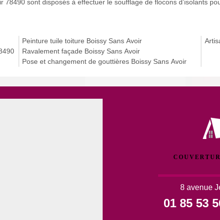
voir 78490 sont disposés à effectuer le soufflage de flocons d’isolants 
Peinture tuile toiture Boissy Sans Avoir
Arti
78490
Ravalement façade Boissy Sans Avoir
Pose et changement de gouttières Boissy Sans Avoir
COUVERTUR
8 avenue J
01 85 53 5