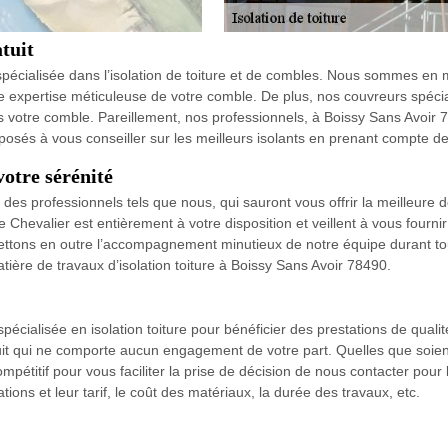
tuit
spécialisée dans l’isolation de toiture et de combles. Nous sommes e
ne expertise méticuleuse de votre comble. De plus, nos couvreurs spécia
s votre comble. Pareillement, nos professionnels, à Boissy Sans Avoir 7
posés à vous conseiller sur les meilleurs isolants en prenant compte de 
otre sérénité
à des professionnels tels que nous, qui sauront vous offrir la meilleure d
 Chevalier est entièrement à votre disposition et veillent à vous fournir
ettons en outre l’accompagnement minutieux de notre équipe durant tout
tière de travaux d’isolation toiture à Boissy Sans Avoir 78490.
pécialisée en isolation toiture pour bénéficier des prestations de qual
it qui ne comporte aucun engagement de votre part. Quelles que soient 
ompétitif pour vous faciliter la prise de décision de nous contacter pour 
ations et leur tarif, le coût des matériaux, la durée des travaux, etc.