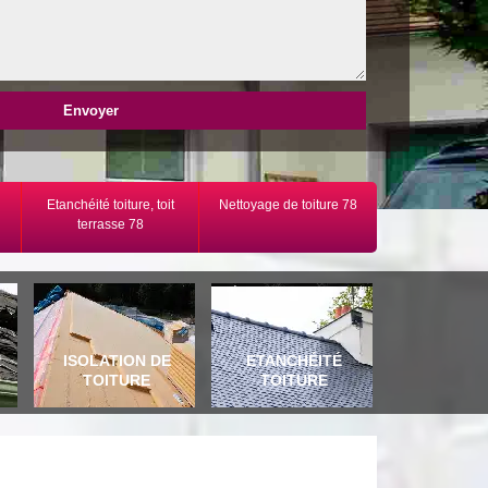
Etanchéité toiture, toit
Nettoyage de toiture 78
terrasse 78
E
ISOLATION DE
ETANCHÉITÉ
TOITURE
TOITURE