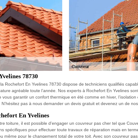
Yvelines 78730
la Rochefort En Yvelines 78730 dispose de techniciens qualifiés capabl
ature agréable toute l’année. Nos experts à Rochefort En Yvelines son
e vous garantir un confort thermique en été comme en hiver, l’isolatio
N’hésitez pas à nous demander un devis gratuit et devenez un de nos cli
chefort En Yvelines
tre toiture, il est possible d'engager un couvreur pas cher tel que Cou
ns spécifiques pour effectuer toute travaux de réparation mais en term
ou même pour le changement total de votre toit. Avec son couvreur pas c