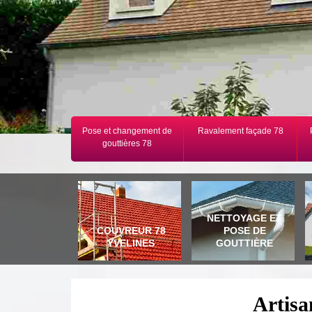
Pose et changement de
Ravalement façade 78
gouttières 78
NETTOYAGE ET
COUVREUR 78
POSE DE
YVELINES
GOUTTIÈRE
Artisa