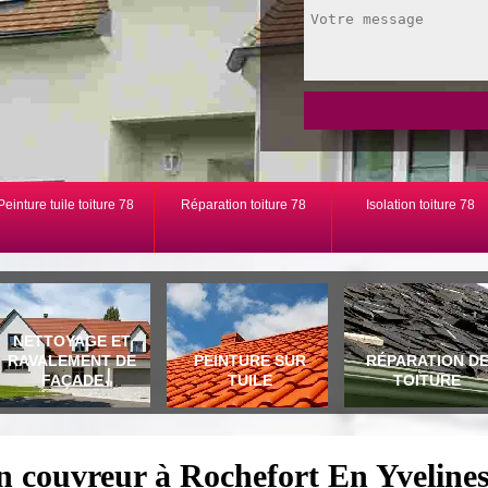
Peinture tuile toiture 78
Réparation toiture 78
Isolation toiture 78
NETTOYAGE ET
RAVALEMENT DE
PEINTURE SUR
RÉPARATION D
FAÇADE
TUILE
TOITURE
n couvreur à Rochefort En Yveline