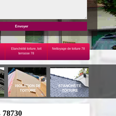
Etanchéité toiture, toit
Nettoyage de toiture 78
terrasse 78
E
ISOLATION DE
ETANCHÉITÉ
TOITURE
TOITURE
s 78730