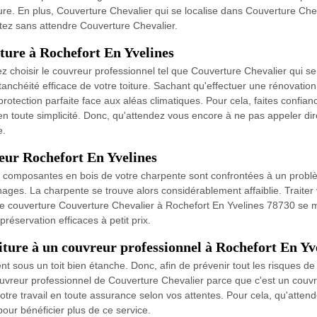
ture. En plus, Couverture Chevalier qui se localise dans Couverture Chev
actez sans attendre Couverture Chevalier.
ture à Rochefort En Yvelines
lez choisir le couvreur professionnel tel que Couverture Chevalier qui se
 étanchéité efficace de votre toiture. Sachant qu'effectuer une rénovatio
 protection parfaite face aux aléas climatiques. Pour cela, faites confi
n toute simplicité. Donc, qu'attendez vous encore à ne pas appeler di
e.
eur Rochefort En Yvelines
es composantes en bois de votre charpente sont confrontées à un problè
ages. La charpente se trouve alors considérablement affaiblie. Trait
 de couverture Couverture Chevalier à Rochefort En Yvelines 78730 se m
réservation efficaces à petit prix.
oiture à un couvreur professionnel à Rochefort En Yv
t sous un toit bien étanche. Donc, afin de prévenir tout les risques de fui
couvreur professionnel de Couverture Chevalier parce que c'est un couv
otre travail en toute assurance selon vos attentes. Pour cela, qu'atten
our bénéficier plus de ce service.