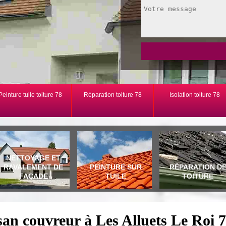
Peinture tuile toiture 78
Réparation toiture 78
Isolation toiture 78
NETTOYAGE ET
RAVALEMENT DE
PEINTURE SUR
RÉPARATION D
FAÇADE
TUILE
TOITURE
san couvreur à Les Alluets Le Roi 