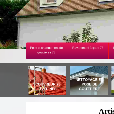
Pose et changement de
Ravalement façade 78
gouttières 78
NETTOYAGE ET
COUVREUR 78
POSE DE
YVELINES
GOUTTIÈRE
Arti