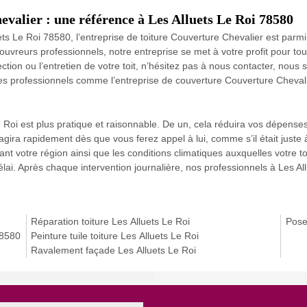
evalier : une référence à Les Alluets Le Roi 78580
uets Le Roi 78580, l’entreprise de toiture Couverture Chevalier est parm
eurs professionnels, notre entreprise se met à votre profit pour tous 
ection ou l’entretien de votre toit, n’hésitez pas à nous contacter, nou
des professionnels comme l’entreprise de couverture Couverture Chevali
oi est plus pratique et raisonnable. De un, cela réduira vos dépenses 
gira rapidement dès que vous ferez appel à lui, comme s’il était juste à
t votre région ainsi que les conditions climatiques auxquelles votre to
lai. Après chaque intervention journalière, nos professionnels à Les Al
Réparation toiture Les Alluets Le Roi
Pose
78580
Peinture tuile toiture Les Alluets Le Roi
Ravalement façade Les Alluets Le Roi