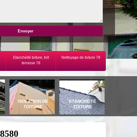
Etanchéité toiture, toit
Nettoyage de toiture 78
terrasse 78
E
ISOLATION DE
ETANCHÉITÉ
TOITURE
TOITURE
78580