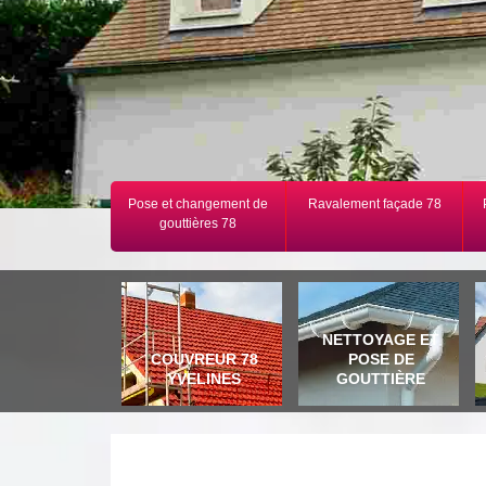
Pose et changement de
Ravalement façade 78
gouttières 78
NETTOYAGE ET
COUVREUR 78
POSE DE
YVELINES
GOUTTIÈRE