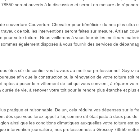
y 78550 seront ouverts à la discussion et seront en mesure de répondre
de couverture Couverture Chevalier pour bénéficier du nec plus ultra e
s travaux de toit, les interventions seront faites sur mesure. Artisan co
our votre toiture. Nous veillerons à vous fournir les meilleurs matéria
us sommes également disposés à vous fournir des services de dépannag
 vous êtes sûr de confier vos travaux au meilleur professionnel. Soyez
oureuse afin que la construction ou la rénovation de votre toiture soit 
t aptes à poser le revêtement de toit qui vous convient, à réparer votre 
a durée de vie, à rénover votre toit pour le rendre plus étanche et plus 
s pratique et raisonnable. De un, cela réduira vos dépenses sur le fra
t dès que vous ferez appel à lui, comme s’il était juste à deux pas de c
gion ainsi que les conditions climatiques auxquelles votre toiture est 
que intervention journalière, nos professionnels à Gressey 78550 nettoie