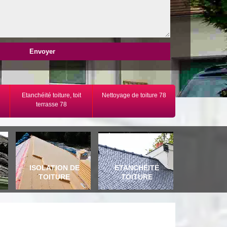
Etanchéité toiture, toit
Nettoyage de toiture 78
terrasse 78
E
ISOLATION DE
ETANCHÉITÉ
TOITURE
TOITURE