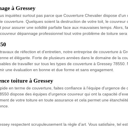
nage à Gressey
 inquiétez surtout pas parce que Couverture Chevalier dispose d'un c
de couverture. Quelques soient la destruction de votre toit, le couvre
 pour assurer une solidité parfaite face aux mauvaises temps. Alors, fa
ouvreur dépannage professionnel tout votre problème de toiture sera 
550
 travaux de réfection et d’entretien, notre entreprise de couverture à 
renne et élégante. Forte de plusieurs années dans le domaine de la c
pables de travailler sur tous les types de couverture à Gressey 78550.
ournir une évaluation en bonne et due forme et sans engagement.
ence toiture à Gressey
ide en terme de couverture, faites confiance à l'équipe d'urgence de cou
550 dispose des équipes d'urgence couvreur qui ont la capacité d'exer
ment de votre toiture en toute assurance et cela permet une étanchéité 
ence.
ssey respectent scrupuleusement la règle d’art. Vous satisfaire, tel e