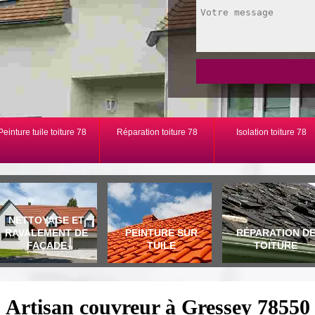
Peinture tuile toiture 78
Réparation toiture 78
Isolation toiture 78
NETTOYAGE ET
RAVALEMENT DE
PEINTURE SUR
RÉPARATION D
FAÇADE
TUILE
TOITURE
Artisan couvreur à Gressey 78550